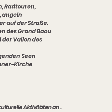
, Radtouren,
,
angeln
r auf der Straße.
en des Grand Baou
 der Vallon des
lgenden
Seen
ner-Kirche
kulturelle
Aktivitäten an
.