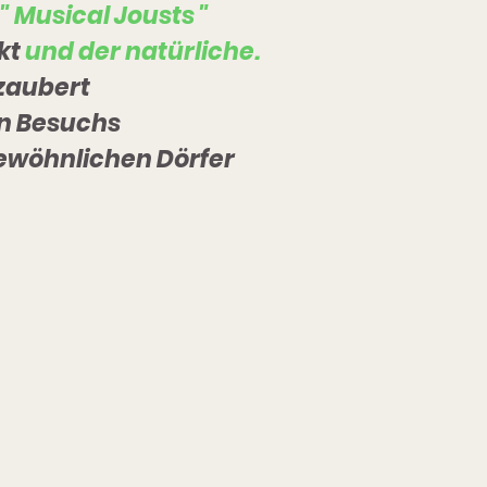
"
Musical
Jousts
"
kt
und der natürliche.
zaubert
n Besuchs
ewöhnlichen Dörfer