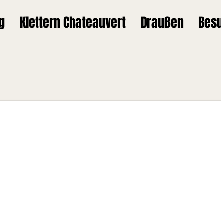
g
Klettern Chateauvert
Draußen
Bes