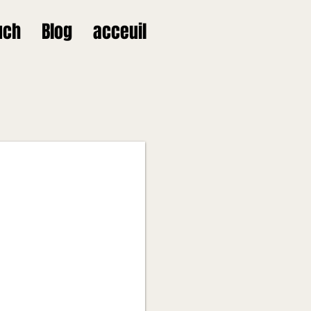
uch
Blog
acceuil