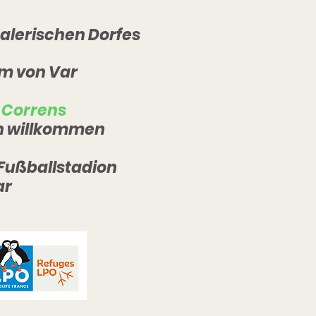
alerischen Dorfes
m von Var
 Correns
ch willkommen
 Fußballstadion
ar