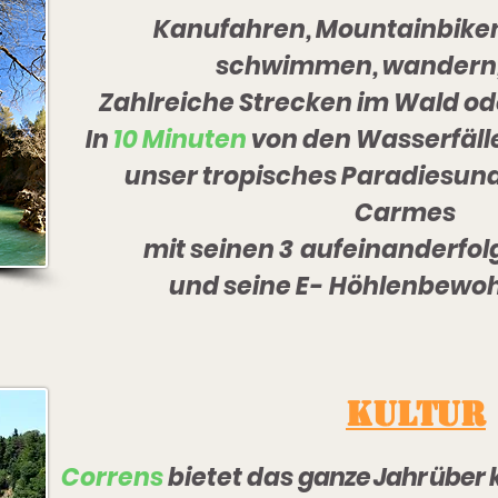
Kanufahren, Mountainbiken
schwimmen, wandern
Zahlreiche Strecken im Wald ode
In
10 Minuten
von den Wasserfäll
unser tropisches Paradies
und
Carmes
mit seinen 3
aufeinanderfo
und seine E-
Höhlenbewoh
KULTUR
Correns
bietet das
ganze Jahr über