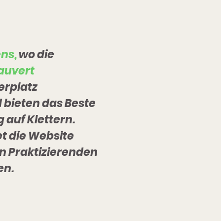
ns,
wo die
auvert
erplatz
 bieten das
Beste
 auf Klettern.
t die Website
on Praktizierenden
en.